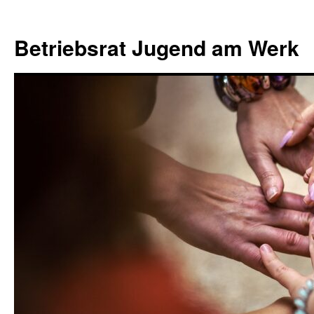
Zum
Zur
Zum
Inhalt
Navigation
Inhalt
Betriebsrat Jugend am Werk
springen
springen
springen