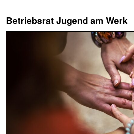
Zum
Zur
Zum
Inhalt
Navigation
Inhalt
Betriebsrat Jugend am Werk
springen
springen
springen