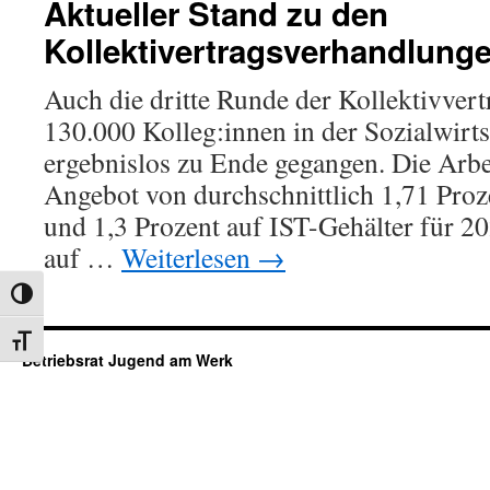
Aktueller Stand zu den
Kollektivertragsverhandlung
Auch die dritte Runde der Kollektivver
130.000 Kolleg:innen in der Sozialwirtsc
ergebnislos zu Ende gegangen. Die Arbe
Angebot von durchschnittlich 1,71 Proz
und 1,3 Prozent auf IST-Gehälter für 2
auf …
Weiterlesen
→
Umschalten auf hohe Kontraste
Schrift vergrößern
Betriebsrat Jugend am Werk