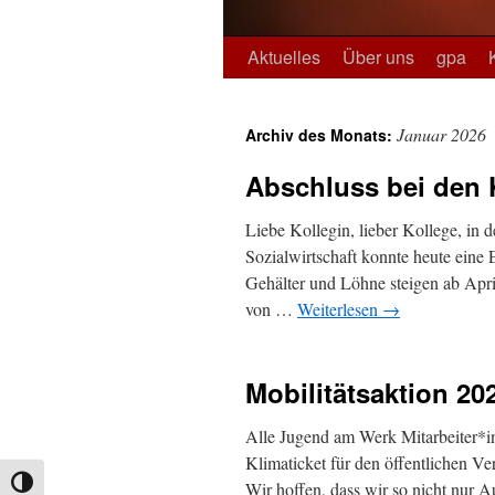
Aktuelles
Über uns
gpa
Januar 2026
Archiv des Monats:
Abschluss bei den 
Liebe Kollegin, lieber Kollege, in 
Sozialwirtschaft konnte heute eine
Gehälter und Löhne steigen ab Apr
von …
Weiterlesen
→
Mobilitätsaktion 20
Alle Jugend am Werk Mitarbeiter*inn
Klimaticket für den öffentlichen Ve
Umschalten auf hohe Kontraste
Wir hoffen, dass wir so nicht nur A