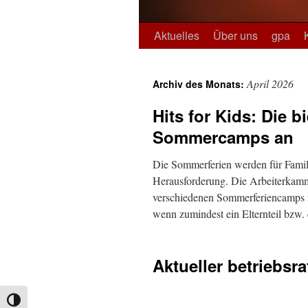
Aktuelles
Über uns
gpa
April 2026
Archiv des Monats:
Hits for Kids: Die 
Sommercamps an
Die Sommerferien werden für Famil
Herausforderung. Die Arbeiterkammer
verschiedenen Sommerferiencamps 
wenn zumindest ein Elternteil bzw.
Aktueller betriebsr
Umschalten auf hohe Kontraste