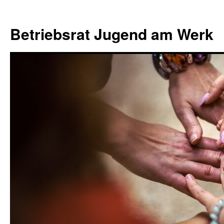
Zum
Zur
Zum
Inhalt
Navigation
Inhalt
Betriebsrat Jugend am Werk
springen
springen
springen